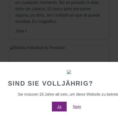
en cualquier momento. No es pesado ni deja
dolor de cabeza. El único pero por poner
alguno, yo diría...ten cuidado ya que te puede
envidiar. Es magnífico
Jose l.
SIND SIE VOLLJÄHRIG?
Sie müssen 18 Jahre alt sein, um diese Website zu betret
3 years ago
Ja
Nein
Toda una experiencia..,!!!
Bueno, ya he probado tantas cosas en mi vida,