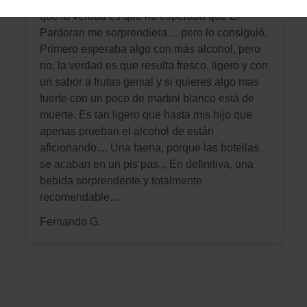
que la verdad es que no esperaba que El
Pardoran me sorprendiera… pero lo consiguió.
Primero esperaba algo con más alcohol, pero
no, la verdad es que resulta fresco, ligero y con
un sabor a frutas genial y si quieres algo mas
fuerte con un poco de martini blanco está de
muerte. Es tan ligero que hasta mis hijo que
apenas prueban el alcohol de están
aficionando..,. Una faena, porque las botellas
se acaban en un pis pas.., En definitiva, una
bebida sorprendente y totalmente
recomendable…
Fernando G.