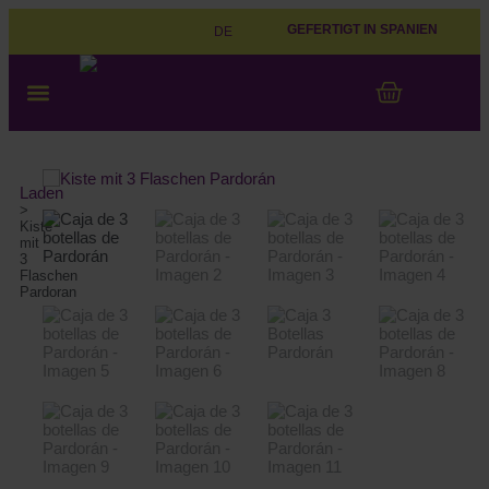
GEFERTIGT IN SPANIEN
DE
WAS IST PARDARAN
MIT PARDORAN SPIELEN
DAS ERSTE MAL
Laden
>
Kiste
mit
3
Flaschen
Pardoran