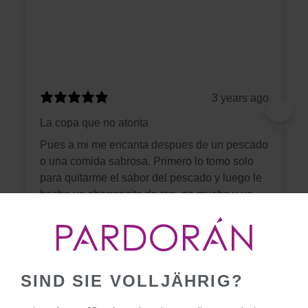
3 years ago
La copa que no atonta
Pues a mi me encanta despues de un pescado
o una comida sabrosa. Primero lo tomo solo
para quitarme el sabor del pescado y luego le
hecho un chorroncito de ron, no mucho y un
poco de kas o swepps naranja. Es una copa
suave que no te tumba ni te da migraña.
Rafael D.
SIND SIE VOLLJÄHRIG?