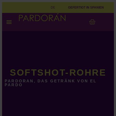
DE
GEFERTIGT IN SPANIEN
WAS IST PARDARAN
MIT PARDORAN SPIELEN
DAS ERSTE MAL
SOFTSHOT-ROHRE
PARDORAN, DAS GETRÄNK VON EL
PARDO