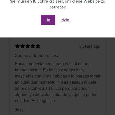
Sie müssen 18 Jahre alt sein, um diese Website zu
betreten
Ja
Nein
3 years ago
Sorpresa de Sobremesa
Encaja perfectamente para el final de una
buena comida. Es fresco y apetecible,
mezclable con otras bebidas y lo puedes tomar
en cualquier momento. No es pesado ni deja
dolor de cabeza. El único pero por poner
alguno, yo diría...ten cuidado ya que te puede
envidiar. Es magnífico
Jose l.