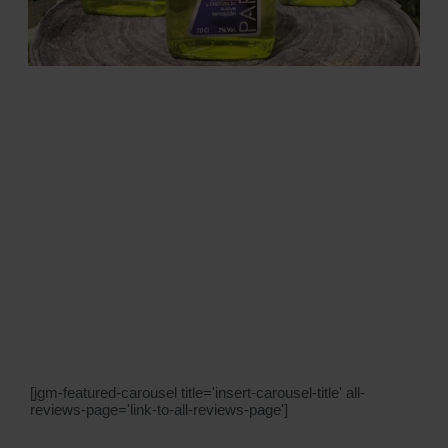
[jgm-featured-carousel title='insert-carousel-title' all-
reviews-page='link-to-all-reviews-page']