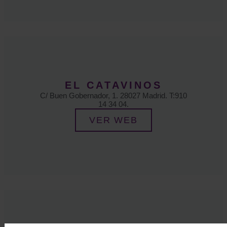
EL CATAVINOS
C/ Buen Gobernador, 1. 28027 Madrid. T:910
14 34 04.
VER WEB