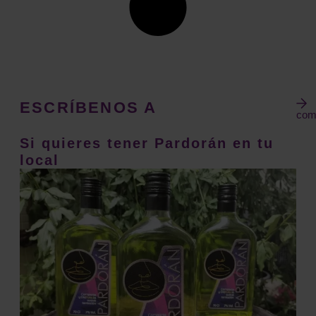
ESCRÍBENOS A
com
Si quieres tener Pardorán en tu
local