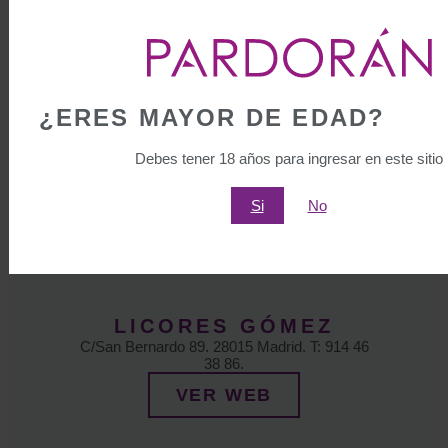
LA DESPENSA
C/Loeches, 1-3. 28008 Madrid. T:915 47 00
05.
VER WEB
¿ERES MAYOR DE EDAD?
Debes tener 18 años para ingresar en este sitio
Si
No
LICORES GÓMEZ
C/San Bernardo 89. 28015 Madrid. T: 914 46
38 86.
VER WEB