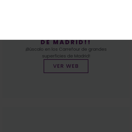
¡¡EN 25 CARREFOUR
DE MADRID!!
¡Búscalo en los Carrefour de grandes
superficies de Madrid!
VER WEB
CASA BARRANCO
C/ de Manuel Luna, 19, Tetuán, 28020