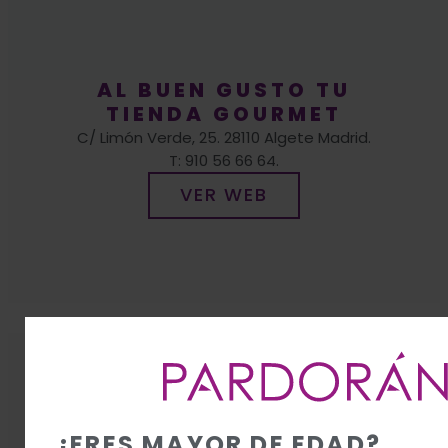
AL BUEN GUSTO TU
TIENDA GOURMET
C/ Limón Verde, 25. 28110 Algete Madrid.
T: 910 56 66 64.
VER WEB
BODEGAS REYES
MAGOS-
DISTRIBUIDOR
C/ Laguna 60. 28923 Alcorcón, Madrid.T: