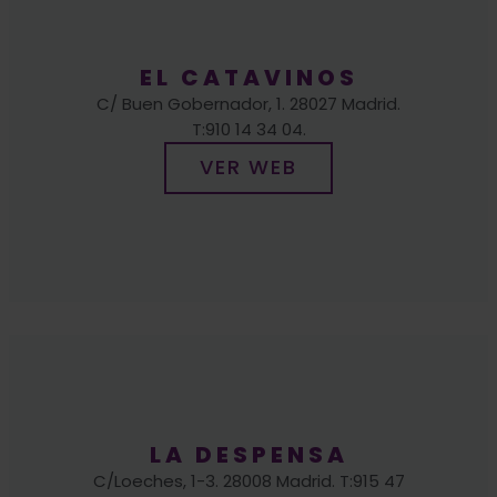
EL CATAVINOS
C/ Buen Gobernador, 1. 28027 Madrid.
T:910 14 34 04.
VER WEB
¿ERES MAYOR DE EDAD?
Debes tener 18 años para ingresar en este 
LA DESPENSA
C/Loeches, 1-3. 28008 Madrid. T:915 47
00 05.
Si
No
VER WEB