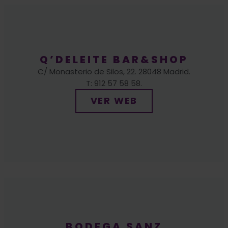
Q’DELEITE BAR&SHOP
C/ Monasterio de Silos, 22. 28048 Madrid.
T: 912 57 58 58.
VER WEB
BODEGA SANZ
GASTROTAB
C/ Puerto de Maspalamas, 7. 28029