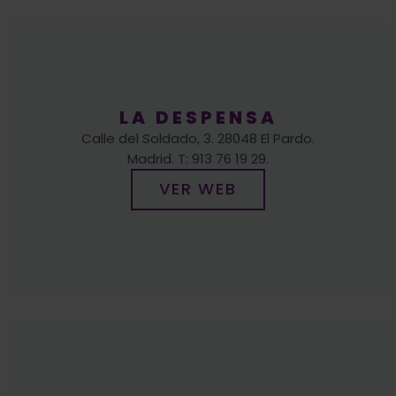
LA DESPENSA
Calle del Soldado, 3. 28048 El Pardo.
Madrid. T: 913 76 19 29.
VER WEB
LA TIENDA DE KIKE
Plaza de El Pardo, 1. 2848 El Pardo.