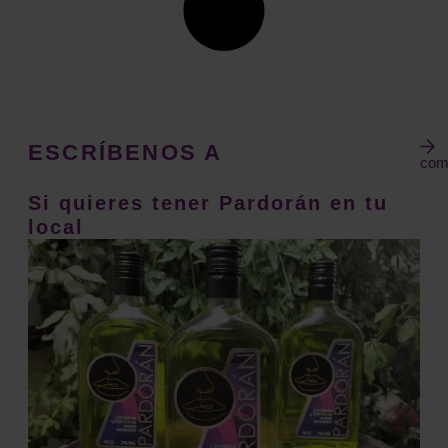
ESCRÍBENOS A
com
Si quieres tener Pardorán en tu
local