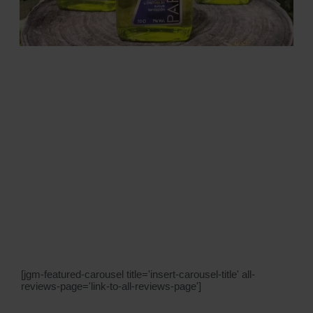
[jgm-featured-carousel title='insert-carousel-title' all-
reviews-page='link-to-all-reviews-page']