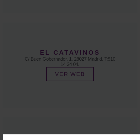
EL CATAVINOS
C/ Buen Gobernador, 1. 28027 Madrid. T:910
14 34 04.
VER WEB