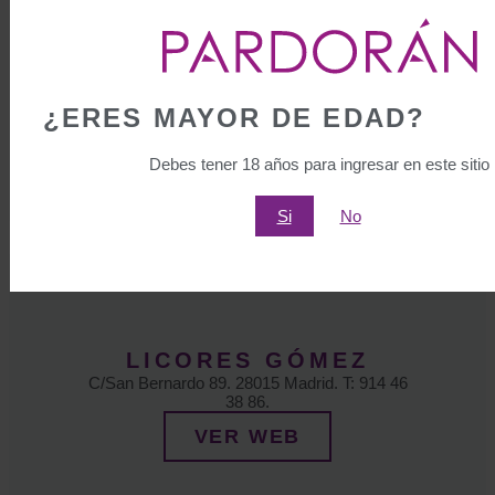
LA DESPENSA
C/Loeches, 1-3. 28008 Madrid. T:915 47 00
05.
VER WEB
¿ERES MAYOR DE EDAD?
Debes tener 18 años para ingresar en este sitio
Si
No
LICORES GÓMEZ
C/San Bernardo 89. 28015 Madrid. T: 914 46
38 86.
VER WEB