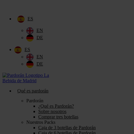
Ir
al
contenido
ES
EN
DE
ES
EN
DE
Qué es pardorán
Pardorán
¿Qué es Pardorán?
Sobre nosotros
Comprar tres botellas
Nuestros Packs
Caja de 3 botellas de Pardorán
Caja de 6 botellas de Pardorán