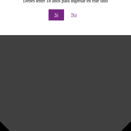
Debes tener 18 años para ingresar en este sitio
Si
No