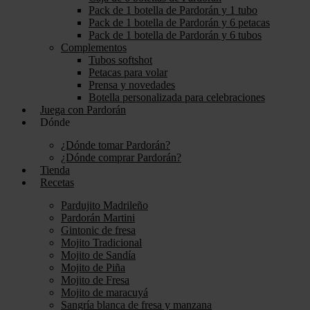
Pack de 1 botella de Pardorán y 1 tubo
Pack de 1 botella de Pardorán y 6 petacas
Pack de 1 botella de Pardorán y 6 tubos
Complementos
Tubos softshot
Petacas para volar
Prensa y novedades
Botella personalizada para celebraciones
Juega con Pardorán
Dónde
¿Dónde tomar Pardorán?
¿Dónde comprar Pardorán?
Tienda
Recetas
Pardujito Madrileño
Pardorán Martini
Gintonic de fresa
Mojito Tradicional
Mojito de Sandía
Mojito de Piña
Mojito de Fresa
Mojito de maracuyá
Sangría blanca de fresa y manzana