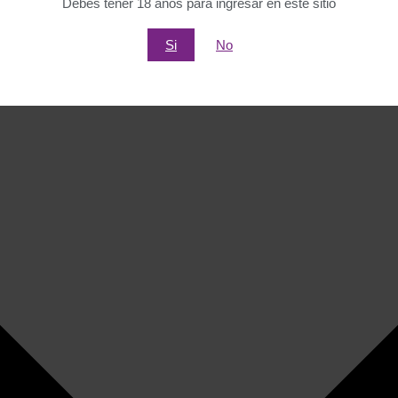
Debes tener 18 años para ingresar en este sitio
Si
No