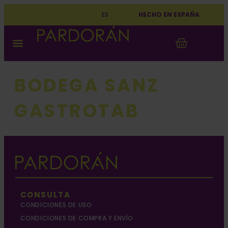
ES
HECHO EN ESPAÑA
QUÉ ES PARDORÁN
JUEGA CON PARDORÁN
PRIMERA VEZ
BODEGA SANZ
GASTROTAB
CONSULTA
CONDICIONES DE USO
CONDICIONES DE COMPRA Y ENVÍO